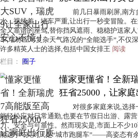
前几日暴雨刷屏,南方多
水、视线差、堵车严重,让出行一秒变冒险。在
全又靠谱的座驾,替你挡风遮雨、稳稳护送家人?
车,堪称应对复杂天气路况的“全能选手”,不仅
许多精英人士的选择,包括中国女排王
阅读
栏目：
圈子
懂家更懂省！全新瑞
狂省25000，让家
对很多家庭来说,选择一
能轻松应对日常通勤,也要在节假日出游、露营
力、安全与可靠性。然而现实是,市面上不少10
能选手”,实则只是“城市跑腿车”——高姿态有