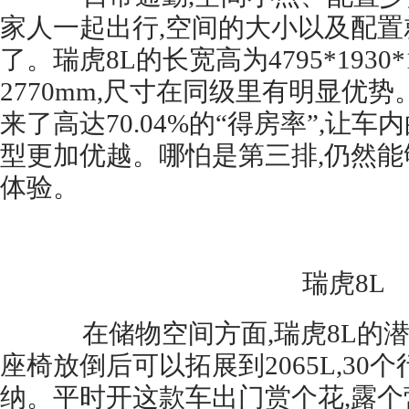
家人一起出行,空间的大小以及配
了。瑞虎8L的长宽高为4795*1930*
2770mm,尺寸在同级里有明显优
来了高达70.04%的“得房率”,让
型更加优越。哪怕是第三排,仍然
体验。
瑞虎8L
在储物空间方面,瑞虎8L的潜
座椅放倒后可以拓展到2065L,30
纳。平时开这款车出门赏个花,露个