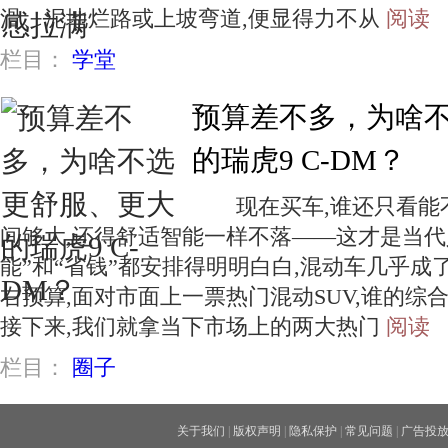
滑、泥地烂路或上坡弯道,便显得力不从
阅读
栏目：
学堂
预算差不多，为啥
的瑞虎9 C-DM？
现在买车,谁还只看能不
间够大,还得舒适智能一样不落——这才是当代
能”和“省钱”都安排得明明白白,混动车几乎成
右预算,面对市面上一票热门混动SUV,谁的
接下来,我们就拿当下市场上的两大热门
阅读
栏目：
圈子
关于我们
|
版权声明
|
隐私保护
|
常见问题
|
广告投