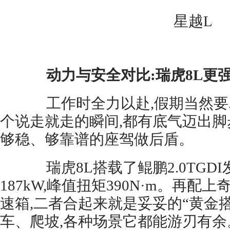
星越L
动力与安全对比:瑞虎8L更
工作时全力以赴,假期当然要
个说走就走的瞬间,都有底气迈出脚
够稳、够靠谱的座驾做后盾。
瑞虎8L搭载了鲲鹏2.0TGDI
187kW,峰值扭矩390N·m。再配
速箱,二者合起来就是妥妥的“黄金搭
车、爬坡,各种场景它都能游刃有