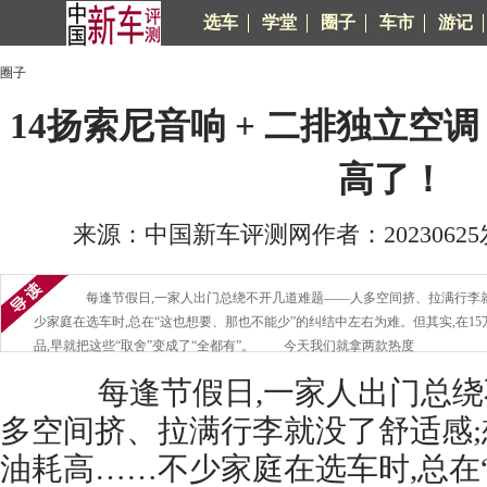
选车
学堂
圈子
车市
游记
圈子
14扬索尼音响 + 二排独立空
高了！
来源：中国新车评测网作者：20230625发布
每逢节假日,一家人出门总绕不开几道难题——人多空间挤、拉满行李就
少家庭在选车时,总在“这也想要、那也不能少”的纠结中左右为难。但其实,在15
品,早就把这些“取舍”变成了“全都有”。 今天我们就拿两款热度
每逢节假日,一家人出门总绕
多空间挤、拉满行李就没了舒适感;
油耗高……不少家庭在选车时,总在