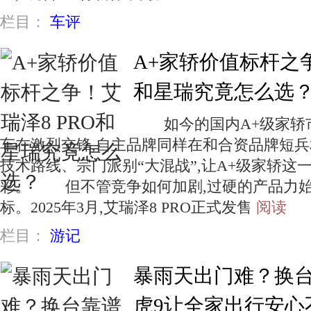
栏目：
车评
A+家轿价值标杆之争
和星瑞究竟怎么选
如今的国内A+级家轿市
车在激烈交锋,自主品牌同样在和合资品牌短
技术路线、宗门派别“大混战”,让A+级家轿这
彩。 但不管竞争如何加剧,过硬的产品力始
标。2025年3月,艾瑞泽8 PRO正式发售
阅读
栏目：
游记
暴雨天出门难？换台
虎9让全家出行安心