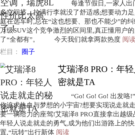
每逢节假日,一家人出门
多空间挤、拉满行李就没了舒适感;想要动力足
庭在选车时,总在“这也想要、那也不能少”的纠
万级SUV这个竞争激烈的区间里,真正懂用户的
了“全都有”。 今天我们就拿两款热度
阅
栏目：
圈子
艾瑞泽8 PRO：年
密就是TA
“Go! Go! Go! 出发
你追求热血与梦想的小宇宙?想要实现说走就走
要一辆给力的座驾!艾瑞泽8 PRO直接拿出越级
年轻人说走就走的勇气,成为他们出游路上的
置,“玩转”出行新体
阅读