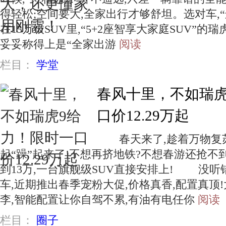
得轻松;空间要大,全家出行才够舒坦。选对车
在15万级SUV里,“5+2座智享大家庭SUV”的
妥妥称得上是“全家出游
阅读
栏目：
学堂
春风十里，不如瑞虎
口价12.29万起
春天来了,趁着万物复苏
起“躁”起来了!不想再挤地铁?不想春游还抢不
到13万,一台旗舰级SUV直接安排上! 没听错
车,近期推出春季宠粉大促,价格真香,配置真顶
李,智能配置让你自驾不累,有油有电任你
阅读
栏目：
圈子