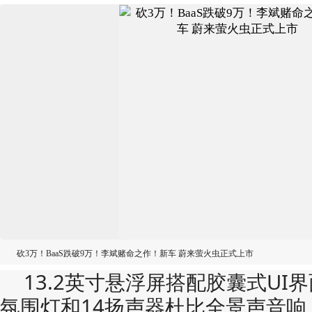
砍3万！BaaS跌破9万！李斌赌命之作！新车 蔚来萤火虫正式上市
13.2英寸悬浮屏搭配胶囊式UI
氛围灯和14扬声器杜比全景声音响