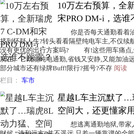
10万左右预算，全新
宋PRO DM-i，选
你是否每天通勤看着油表
挤到怀疑人生?转头看看隔壁纯电车主,不仅续航
没有更优的出行方案吗? 有!这些用车痛点
所在。它既能纯电通勤,省钱又安静,又能加油远
部分城市还有绿牌Buff!限行?摇号?不存
阅读
栏目：
车市
星越L车主沉默了…
空间大，还更懂家
想逃离通勤地狱,带家人
时候,“诗和远方”并不遥远,只差一辆靠谱的全能