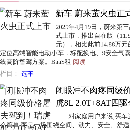
新车 蔚来萤火虫正
2025年4月19日，蔚来第三
式上市，推出​​自在版（11.98
元）​​，相比此前14.88
定位高端智能电动小车，​​标配换电、9安全气囊、
线高阶智驾方案。​​BaaS租
阅读
栏目：
选车
闭眼冲不肉疼同级
虎8L 2.0T+8AT
对家庭用户来说,买车这
么简单,而是一场围绕空间、动力、安全、舒适