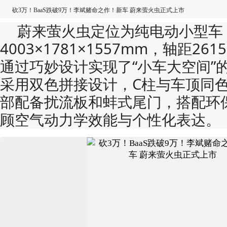
砍3万！BaaS跌破9万！李斌赌命之作！新车 蔚来萤火虫正式上市
蔚来萤火虫定位为纯电动小型车，
4003×1781×1557mm​​，轴距​​2
通过巧妙设计实现了“小车大空间”
采用双色拼接设计，C柱与车顶同
部配备扰流板和蚌式尾门，搭配环
顾空气动力学效能与个性化表达。