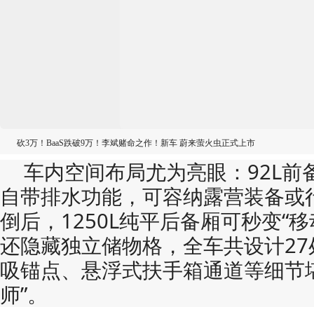
砍3万！BaaS跌破9万！李斌赌命之作！新车 蔚来萤火虫正式上市
车内空间布局尤为亮眼：​​92L前
自带排水功能，可容纳露营装备或
倒后，​​1250L纯平后备厢​​可秒变
还隐藏独立储物格，全车共设计​​27
吸锚点、悬浮式扶手箱通道等细节
师”。