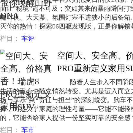
面让“秘境”遥不可及；突如其来的暴雨瞬间打
咖啡机、大天幕、氛围灯塞不进狭小的后备箱…
灭你的热情！探索06四驱发现版，正是你解
栏目：
车评
空间大、安全高、价
PRO重新定义家用S
随着人生步入不同阶段
生活的重心也随之悄然转变。尤其是迈入而立之
扬与享乐”到“责任与担当”的深刻蜕变。购车
择，而是关乎家庭的理性考量——它能不能轻
的，它能否给家人提供一份坚实可靠的安全感
栏目：
车市