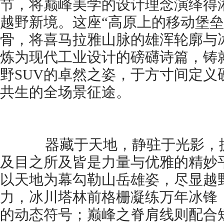
节，将巅峰美学的设计理念演绎得
越野新境。这座“高原上的移动堡垒
骨，将喜马拉雅山脉的雄浑轮廓与
炼为现代工业设计的磅礴诗篇，铸
野SUV的卓然之姿，于方寸间定义
共生的全场景征途。
器藏于天地，静驻于光影，捷途
及目之所及皆是力量与优雅的精妙
以天地为幕勾勒山岳雄姿，尽显越
力，冰川塔林前格栅凝练万年冰锋
的动态符号；巅峰之脊肩线则配合