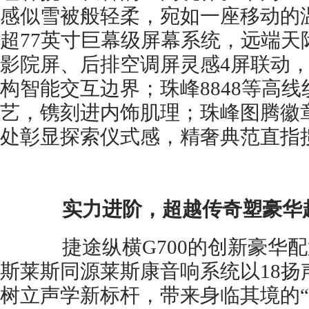
感似雪被般轻柔，宛如一座移动的
超77英寸巨幕级屏幕系统，远端天
影院屏、后排空调屏灵感4屏联动，
构智能交互边界；珠峰8848等高
艺，镌刻进内饰肌理；珠峰图腾徽
处彰显探索仪式感，精奢典范直指
实力进阶，超越传奇塑豪华
捷途纵横G700的创新豪华配
斯莱斯同源莱斯康音响系统以18扬
树立声学新标杆，带来身临其境的“