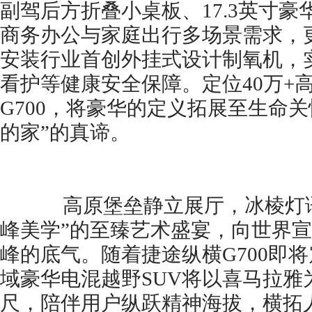
副驾后方折叠小桌板、17.3英寸
商务办公与家庭出行多场景需求，
安装行业首创外挂式设计制氧机，
看护等健康安全保障。定位40万+
G700，将豪华的定义拓展至生命
的家”的真谛。
高原堡垒静立展厅，冰棱灯语
峰美学”的至臻艺术盛宴，向世界
峰的底气。随着捷途纵横G700即
域豪华电混越野SUV将以喜马拉雅
尺，陪伴用户纵跃精神海拔，横拓