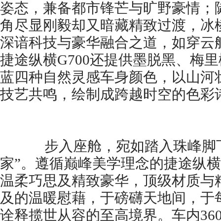
姿态，兼备都市锋芒与旷野豪情；
角尽显刚毅却又暗藏精致过渡，冰
深谙科技与豪华融合之道，如穿云
捷途纵横G700还提供墨脱黑、梅
蓝四种自然灵感车身颜色，以山河
技艺共鸣，绘制成跨越时空的色彩
步入座舱，宛如踏入珠峰脚下
家”。遵循巅峰美学理念的捷途纵横
温柔巧思及精致豪华，顶级材质与
及的温暖慰藉，于磅礴天地间，于
诠释揽世从容的至高境界。车内36